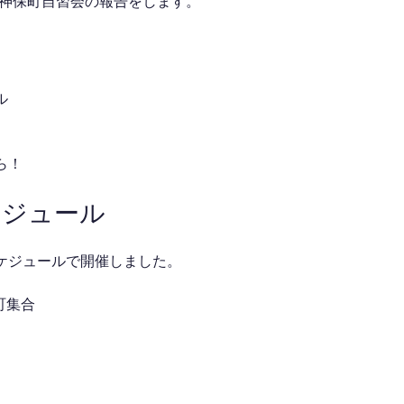
した神保町自習会の報告をします。
ル
ら！
ケジュール
ケジュールで開催しました。
神保町集合