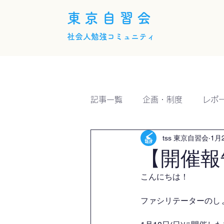
東京自習会
社会人勉強コミュニティ
ホーム
概要
活動内
記事一覧
企画・制度
レポ
tss 東京自習会
1月
【開催報
こんにちは！
ファシリテーターのしょー