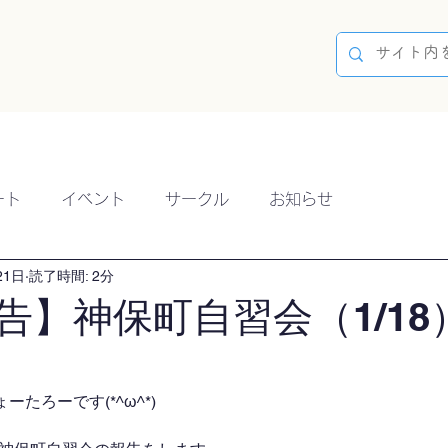
容
ブログ
イベント
参加方法
開催実績
ート
イベント
サークル
お知らせ
21日
読了時間: 2分
告】神保町自習会（1/18
たろーです(*^ω^*)