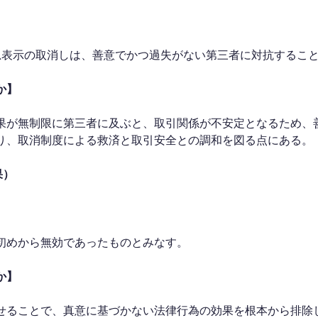
思表示の取消しは、善意でかつ過失がない第三者に対抗するこ
か】
果が無制限に第三者に及ぶと、取引関係が不安定となるため、
り、取消制度による救済と取引安全との調和を図る点にある。
果）
初めから無効であったものとみなす。
か】
せることで、真意に基づかない法律行為の効果を根本から排除