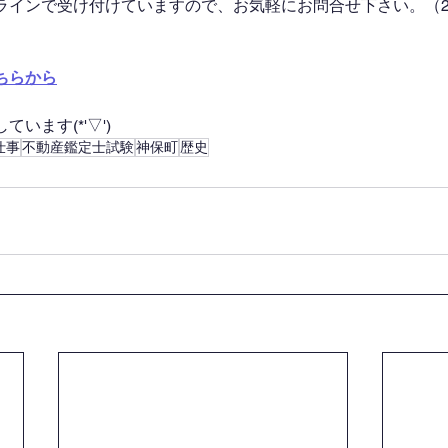
ラインで受け付けていますので、お気軽にお問合せ下さい。（2
ちらから
います(*'▽')
仕事
不動産鑑定士試験
神保町
歴史