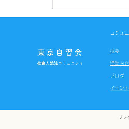
【開催報告】第4328回：東京
自習会（8/7）@Zoom
Meetings
コミュ
東京自習会
概要
社会人勉強コミュニティ
活動内
ブログ
イベン
プラ