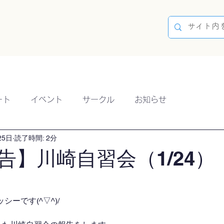
容
ブログ
イベント
参加方法
開催実績
ート
イベント
サークル
お知らせ
25日
読了時間: 2分
告】川崎自習会（1/24）
ーです(^▽^)/