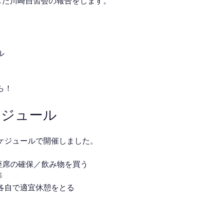
催した川崎自習会の報告をします。
ル
ら！
ケジュール
ケジュールで開催しました。
合／座席の確保／飲み物を買う
等
 ※各自で適宜休憩をとる