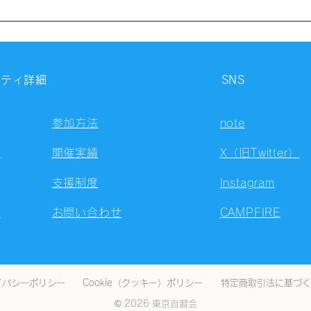
【開催報告】第4327回：東京
【開
自習会（8/7）@Zoom
自習
Meetings
Meet
ニティ詳細
SNS
参加方法
note
容
開催実績
X（旧Twitter）
支援制度
Instagram
ト
お問い合わせ
CAMPFIRE
イバシーポリシー
Cookie（クッキー）ポリシー
特定商取引法に基づく
© 2026 東京自習会