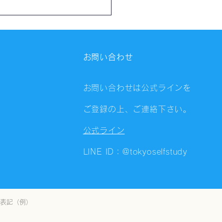
催報告】第4326回：東京
会（8/6）@Zoom
ings
お問い合わせ
お問い合わせは公式ラインを
ご登録の上、ご連絡下さい。
公式ライン
LINE ID：@tokyoselfstudy
表記（例）