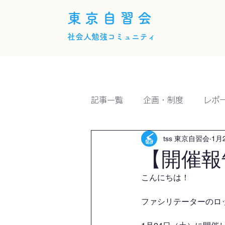
東京自習会
社会人勉強コミュニティ
ホーム
概要
活動内
記事一覧
企画・制度
レポ
tss 東京自習会
1月
【開催報
こんにちは！
ファシリテーターのロッシ