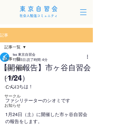
東京自習会
社会人勉強コミュニティ
記事
記事一覧
tss 東京自習会
記事一覧
1月25日
読了時間: 4分
【開催報告】市ヶ谷自習会
企画・制度
（1/24）
レポート
こんにちは！
イベント
サークル
ファシリテーターのシオミです
お知らせ
1月24日（土）に開催した市ヶ谷自習会
の報告をします。