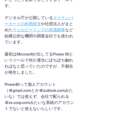
す。
デジタル庁が公開している
マイナンバ
ーカードの利用状況
や社団法人がまと
めた
ウェルビーイングの意識調査
など
結構公的な機関や調査会社でも使われ
ています。
最初はMicrosoftが出してるPower BIと
いうツールで何か適当にぽちぽち触れ
ればなと思っていたのですが、不都合
が発生しました。
PowerBIって個人アカウント
（@gmail.comとか@outlook.comみた
いな）では使えず、会社で配られる
@xx.corp.comみたいな系統のアカウン
トでないと使えないらしいです。