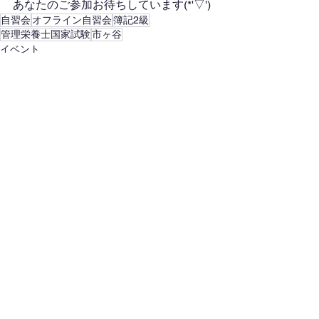
あなたのご参加お待ちしています(*'▽')
自習会
オフライン自習会
簿記2級
管理栄養士国家試験
市ヶ谷
イベント
すべて表示
最新記事