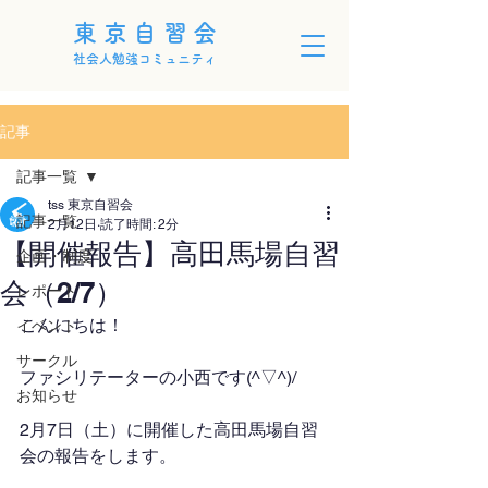
東京自習会
社会人勉強コミュニティ
記事
記事一覧
tss 東京自習会
記事一覧
2月12日
読了時間: 2分
【開催報告】高田馬場自習
企画・制度
会（2/7）
レポート
こんにちは！
イベント
サークル
ファシリテーターの小西です(^▽^)/
お知らせ
2月7日（土）に開催した高田馬場自習
会の報告をします。