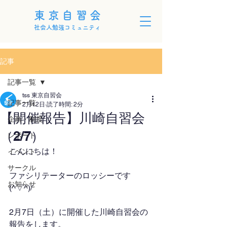
東京自習会
社会人勉強コミュニティ
記事
記事一覧
tss 東京自習会
記事一覧
2月12日
読了時間: 2分
【開催報告】川崎自習会
企画・制度
（2/7）
レポート
こんにちは！
イベント
サークル
ファシリテーターのロッシーです
お知らせ
(^▽^)/
2月7日（土）に開催した川崎自習会の
報告をします。