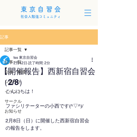
東京自習会
社会人勉強コミュニティ
記事
記事一覧
tss 東京自習会
記事一覧
2月12日
読了時間: 2分
【開催報告】西新宿自習会
企画・制度
（2/8）
レポート
こんにちは！
イベント
サークル
ファシリテーターの小西です(^▽^)/
お知らせ
2月8日（日）に開催した西新宿自習会
の報告をします。