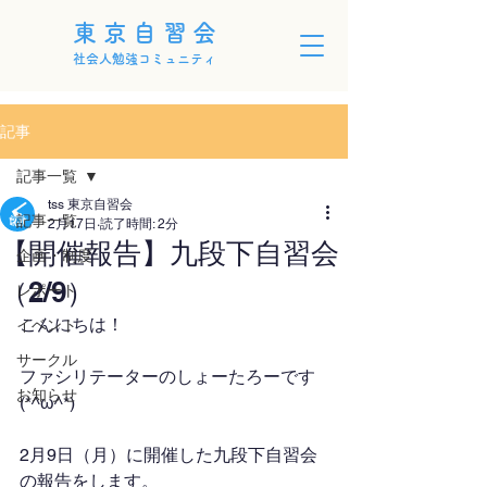
東京自習会
社会人勉強コミュニティ
記事
記事一覧
tss 東京自習会
記事一覧
2月17日
読了時間: 2分
【開催報告】九段下自習会
企画・制度
（2/9）
レポート
こんにちは！
イベント
サークル
ファシリテーターのしょーたろーです
お知らせ
(*^ω^*)
2月9日（月）に開催した九段下自習会
の報告をします。