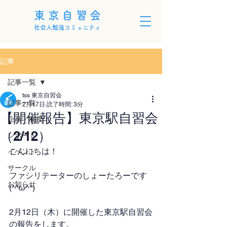
東京自習会
社会人勉強コミュニティ
記事
記事一覧
tss 東京自習会
記事一覧
2月17日
読了時間: 3分
【開催報告】東京駅自習会
企画・制度
（2/12）
レポート
こんにちは！
イベント
サークル
ファシリテーターのしょーたろーです
お知らせ
(*^ω^*)
2月12日（木）に開催した東京駅自習会
の報告をします。