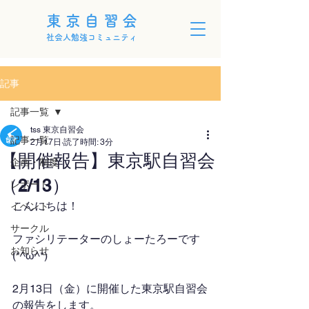
東京自習会
社会人勉強コミュニティ
記事
記事一覧
tss 東京自習会
記事一覧
2月17日
読了時間: 3分
【開催報告】東京駅自習会
企画・制度
（2/13）
レポート
こんにちは！
イベント
サークル
ファシリテーターのしょーたろーです
お知らせ
(*^ω^*)
2月13日（金）に開催した東京駅自習会
の報告をします。