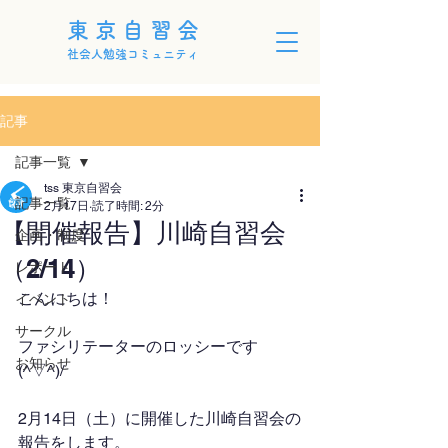
東京自習会
社会人勉強コミュニティ
記事
記事一覧
tss 東京自習会
記事一覧
2月17日
読了時間: 2分
【開催報告】川崎自習会
企画・制度
（2/14）
レポート
こんにちは！
イベント
サークル
ファシリテーターのロッシーです
お知らせ
(^▽^)/
2月14日（土）に開催した川崎自習会の
報告をします。