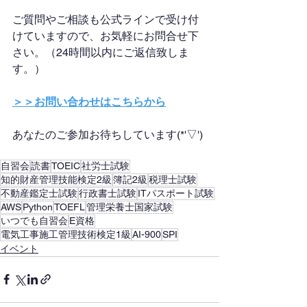
ご質問やご相談も公式ラインで受け付
けていますので、お気軽にお問合せ下
さい。（24時間以内にご返信致しま
す。）
＞＞お問い合わせはこちらから
あなたのご参加お待ちしています(*'▽')
自習会
読書
TOEIC
社労士試験
知的財産管理技能検定2級
簿記2級
税理士試験
不動産鑑定士試験
行政書士試験
ITパスポート試験
AWS
Python
TOEFL
管理栄養士国家試験
いつでも自習会
E資格
電気工事施工管理技術検定1級
AI-900
SPI
イベント