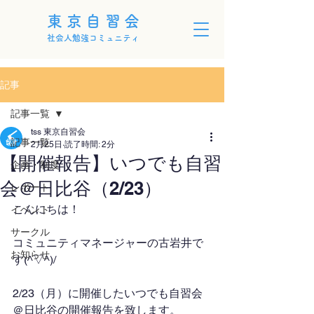
東京自習会
社会人勉強コミュニティ
記事
記事一覧
tss 東京自習会
記事一覧
2月25日
読了時間: 2分
【開催報告】いつでも自習
企画・制度
会＠日比谷（2/23）
レポート
こんにちは！
イベント
サークル
コミュニティマネージャーの古岩井で
お知らせ
す(^▽^)/
2/23（月）に開催したいつでも自習会
＠日比谷の開催報告を致します。