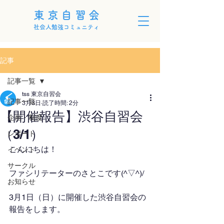
東京自習会
社会人勉強コミュニティ
記事
記事一覧
tss 東京自習会
記事一覧
3月3日
読了時間: 2分
【開催報告】渋谷自習会
企画・制度
（3/1）
レポート
こんにちは！
イベント
サークル
ファシリテーターのさとこです(^▽^)/
お知らせ
3月1日（日）に開催した渋谷自習会の
報告をします。