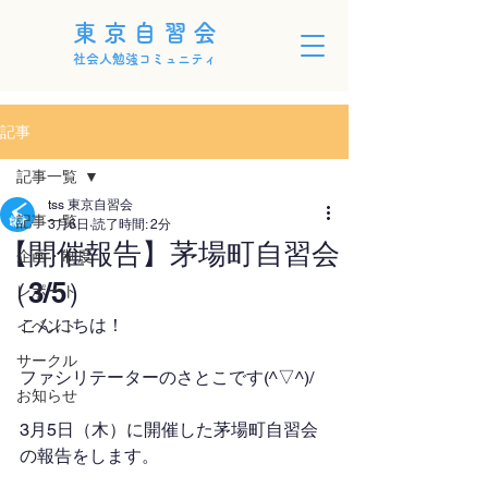
東京自習会
社会人勉強コミュニティ
記事
記事一覧
tss 東京自習会
記事一覧
3月6日
読了時間: 2分
【開催報告】茅場町自習会
企画・制度
（3/5）
レポート
こんにちは！
イベント
サークル
ファシリテーターのさとこです(^▽^)/
お知らせ
3月5日（木）に開催した茅場町自習会
の報告をします。