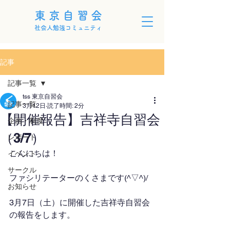
東京自習会
社会人勉強コミュニティ
記事
記事一覧
tss 東京自習会
記事一覧
3月12日
読了時間: 2分
【開催報告】吉祥寺自習会
企画・制度
（3/7）
レポート
こんにちは！
イベント
サークル
ファシリテーターのくさまです(^▽^)/
お知らせ
3月7日（土）に開催した吉祥寺自習会
の報告をします。