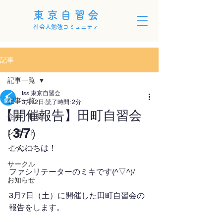
東京自習会
社会人勉強コミュニティ
記事
記事一覧
tss 東京自習会
記事一覧
3月12日
読了時間: 2分
【開催報告】田町自習会
企画・制度
（3/7）
レポート
こんにちは！
イベント
サークル
ファシリテーターのミキです(^▽^)/
お知らせ
3月7日（土）に開催した田町自習会の
報告をします。