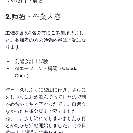
12:00 終了・解散
2.勉強・作業内容
主催を含め2名の方にご参加頂きまし
た。参加者の方の勉強内容は下記にな
ります。
公認会計士試験
AIエージェント構築（Claude 
Code）
昨日、久しぶりに登山に行き、さらに
久しぶりにお酒飲んでってしたので朝
がめちゃくちゃ辛かったです。自習会
なかったら多分昼まで寝てました
ね、、。少し遅れてしまいましたが何
とか朝から活動開始しました。（今日
誰一人時間通りに来れずw）