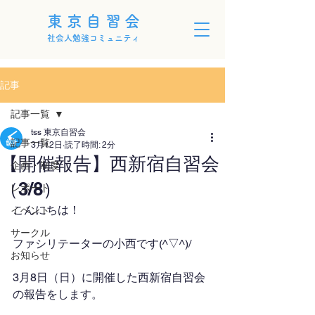
東京自習会
社会人勉強コミュニティ
記事
記事一覧
tss 東京自習会
記事一覧
3月12日
読了時間: 2分
【開催報告】西新宿自習会
企画・制度
（3/8）
レポート
こんにちは！
イベント
サークル
ファシリテーターの小西です(^▽^)/
お知らせ
3月8日（日）に開催した西新宿自習会
の報告をします。