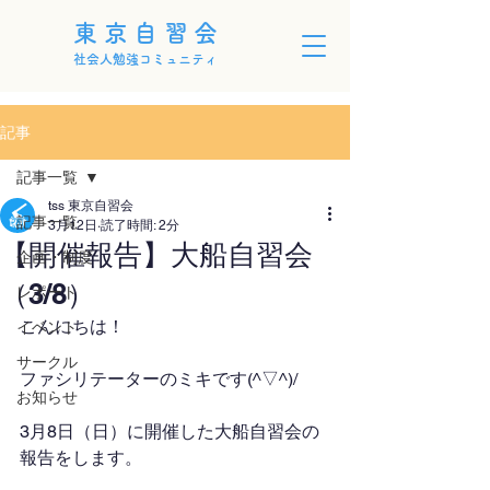
東京自習会
社会人勉強コミュニティ
記事
記事一覧
tss 東京自習会
記事一覧
3月12日
読了時間: 2分
【開催報告】大船自習会
企画・制度
（3/8）
レポート
こんにちは！
イベント
サークル
ファシリテーターのミキです(^▽^)/
お知らせ
3月8日（日）に開催した大船自習会の
報告をします。