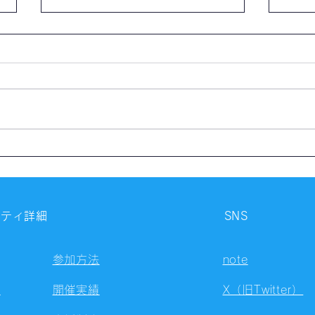
【開催報告】第4327回：東京
【開
自習会（8/7）@Zoom
自習
Meetings
Meet
ニティ詳細
SNS
参加方法
note
容
開催実績
X（旧Twitter）