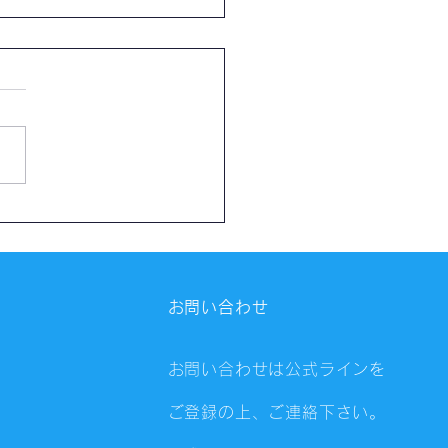
催報告】第4326回：東京
会（8/6）@Zoom
ings
お問い合わせ
お問い合わせは公式ラインを
ご登録の上、ご連絡下さい。