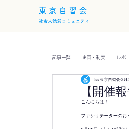
東京自習会
社会人勉強コミュニティ
ホーム
概要
活動内
記事一覧
企画・制度
レポ
tss 東京自習会
3月
【開催報
こんにちは！
ファシリテーターのおくい