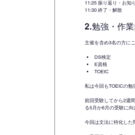
11:25 振り返り・お知
11:30 終了・解散
2.勉強・作
主催を含め3名の方に
DS検定
E資格
TOEIC
私は今回もTOEICの
前回受験してから2週
る5月か6月の受験に
今回は文法に特化した