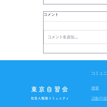
コメント
コメントを追加…
【開催報告】第4328回：東京
自習会（8/7）@Zoom
Meetings
コミュ
東京自習会
概要
社会人勉強コミュニティ
活動内