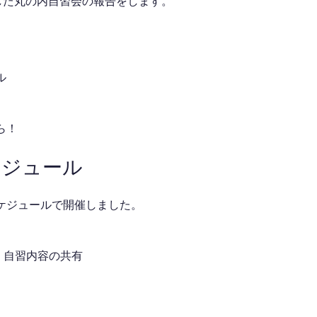
催した丸の内自習会の報告をします。
ル
ら！
ケジュール
ケジュールで開催しました。
介・自習内容の共有