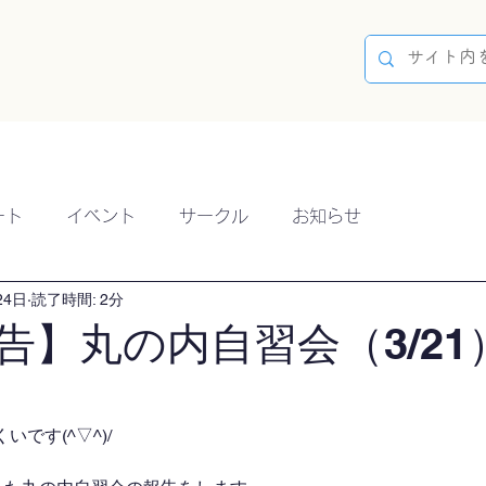
容
ブログ
イベント
参加方法
開催実績
ート
イベント
サークル
お知らせ
24日
読了時間: 2分
告】丸の内自習会（3/21
です(^▽^)/