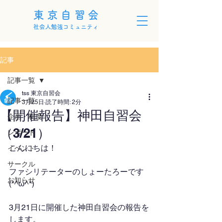
東京自習会
社会人勉強コミュニティ
記事
記事一覧
tss 東京自習会
記事一覧
3月25日
読了時間: 2分
【開催報告】神田自習会
企画・制度
（3/21）
レポート
こんにちは！
イベント
サークル
ファシリテーターのしょーたろーです
お知らせ
(*^ω^*)
3月21日に開催した神田自習会の報告を
します。