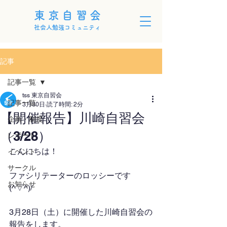
東京自習会
社会人勉強コミュニティ
記事
記事一覧
tss 東京自習会
記事一覧
3月30日
読了時間: 2分
【開催報告】川崎自習会
企画・制度
（3/28）
レポート
こんにちは！
イベント
サークル
ファシリテーターのロッシーです
お知らせ
(^▽^)/
3月28日（土）に開催した川崎自習会の
報告をします。