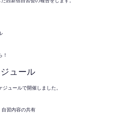
催した西新宿自習会の報告をします。
ル
ら！
ケジュール
ケジュールで開催しました。
介・自習内容の共有