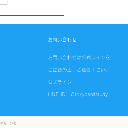
催報告】第4326回：東京
会（8/6）@Zoom
ings
お問い合わせ
お問い合わせは公式ラインを
ご登録の上、ご連絡下さい。
公式ライン
LINE ID：@tokyoselfstudy
表記（例）