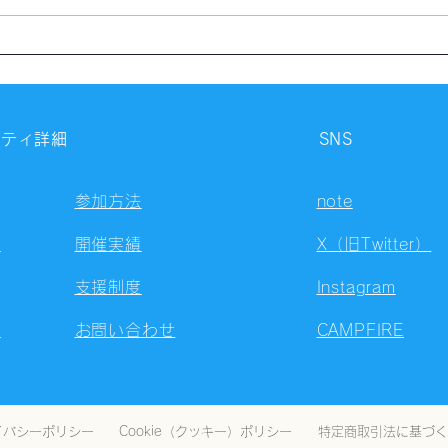
【開催報告】第4327回：東京
【開
自習会（8/7）@Zoom
自習
Meetings
Meet
ニティ詳細
SNS
参加方法
note
容
開催実績
X（旧Twitter）
支援制度
Instagram
ト
お問い合わせ
CAMPFIRE
イバシーポリシー
Cookie（クッキー）ポリシー
特定商取引法に基づく