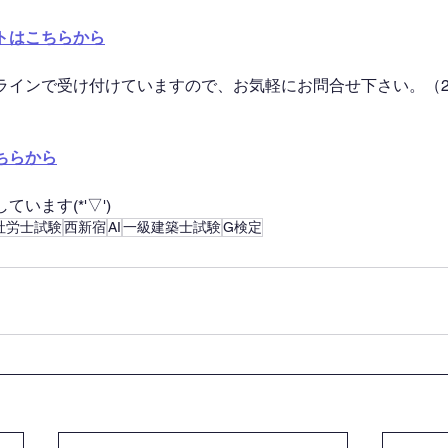
トはこちらから
ラインで受け付けていますので、お気軽にお問合せ下さい。（2
ちらから
います(*'▽')
社労士試験
西新宿
AI
一級建築士試験
G検定