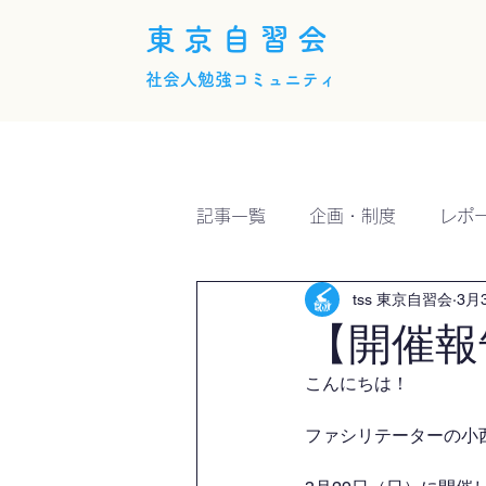
東京自習会
社会人勉強コミュニティ
ホーム
概要
活動内
記事一覧
企画・制度
レポ
tss 東京自習会
3月
【開催報
こんにちは！
ファシリテーターの小西で