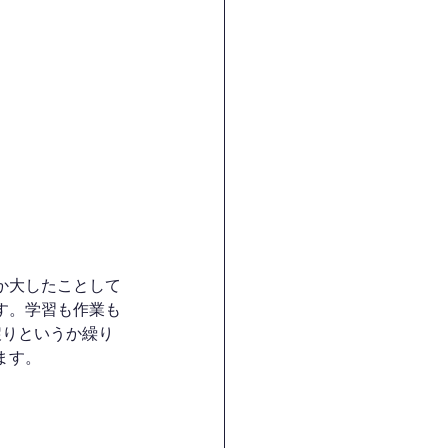
か大したことして
す。学習も作業も
戻りというか繰り
ます。