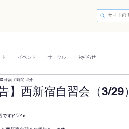
容
ブログ
イベント
参加方法
開催実績
ート
イベント
サークル
お知らせ
30日
読了時間: 2分
告】西新宿自習会（3/29
す(^▽^)/