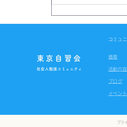
【開催報告】第4328回：東京
自習会（8/7）@Zoom
Meetings
コミュ
東京自習会
概要
社会人勉強コミュニティ
活動内
ブログ
イベン
プラ