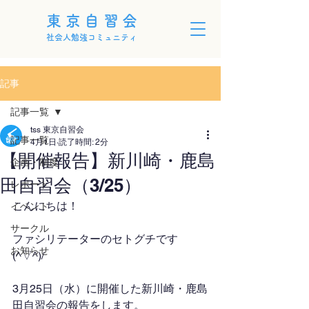
東京自習会
社会人勉強コミュニティ
記事
記事一覧
tss 東京自習会
記事一覧
4月1日
読了時間: 2分
【開催報告】新川崎・鹿島
企画・制度
田自習会（3/25）
レポート
こんにちは！
イベント
サークル
ファシリテーターのセトグチです
お知らせ
(^▽^)/
3月25日（水）に開催した新川崎・鹿島
田自習会の報告をします。