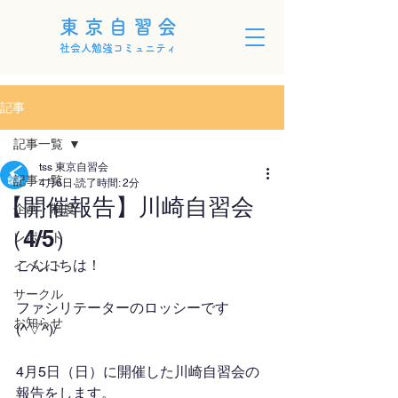
東京自習会
社会人勉強コミュニティ
記事
記事一覧
tss 東京自習会
記事一覧
4月6日
読了時間: 2分
【開催報告】川崎自習会
企画・制度
（4/5）
レポート
こんにちは！
イベント
サークル
ファシリテーターのロッシーです
お知らせ
(^▽^)/
4月5日（日）に開催した川崎自習会の
報告をします。