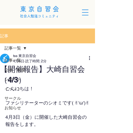
東京自習会
社会人勉強コミュニティ
記事
記事一覧
tss 東京自習会
記事一覧
4月6日
読了時間: 2分
【開催報告】大崎自習会
企画・制度
（4/3）
レポート
こんにちは！
イベント
サークル
ファシリテーターのシオミです( ✌︎'ω')✌︎
お知らせ
4月3日（金）に開催した大崎自習会の
報告をします。