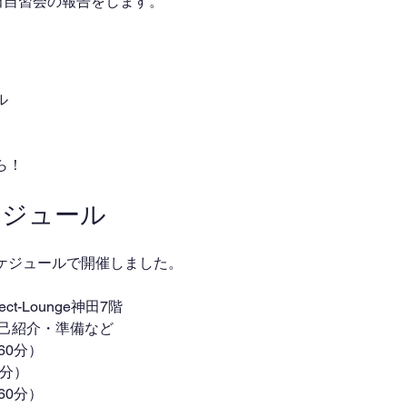
田自習会の報告をします。
ル
ら！
ケジュール
ケジュールで開催しました。
nnect-Lounge神田7階
単な自己紹介・準備など
（60分）
0分）
（60分）