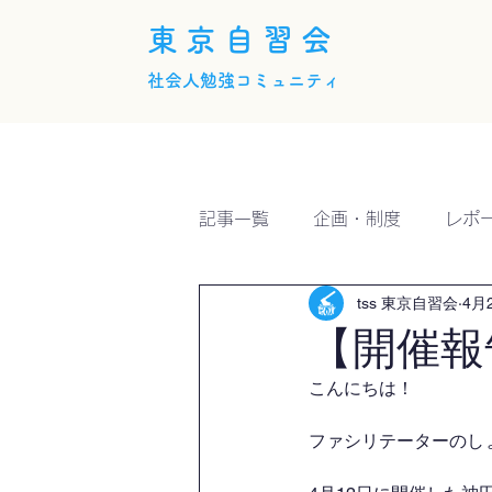
東京自習会
社会人勉強コミュニティ
ホーム
概要
活動内
記事一覧
企画・制度
レポ
tss 東京自習会
4月
【開催報
こんにちは！
ファシリテーターのしょー