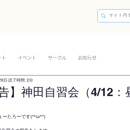
容
ブログ
イベント
参加方法
開催実績
ート
イベント
サークル
お知らせ
29日
読了時間: 2分
告】神田自習会（4/12：
たろーです(*^ω^*)