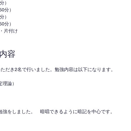
0分）
（50分）
0分）
（50分）
返り・片付け
業内容
いただき2名で行いました。勉強内容は以下になります。
定理論）
勉強をしました。　暗唱できるように暗記を中心です。