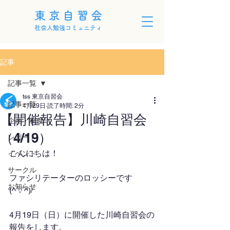
東京自習会
社会人勉強コミュニティ
記事
記事一覧
tss 東京自習会
記事一覧
4月29日
読了時間: 2分
【開催報告】川崎自習会
企画・制度
（4/19）
レポート
こんにちは！
イベント
サークル
ファシリテーターのロッシーです
お知らせ
(^▽^)/
4月19日（日）に開催した川崎自習会の
報告をします。