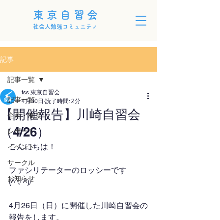
東京自習会
社会人勉強コミュニティ
記事
記事一覧
tss 東京自習会
記事一覧
4月30日
読了時間: 2分
【開催報告】川崎自習会
企画・制度
（4/26）
レポート
こんにちは！
イベント
サークル
ファシリテーターのロッシーです
お知らせ
(^▽^)/
4月26日（日）に開催した川崎自習会の
報告をします。