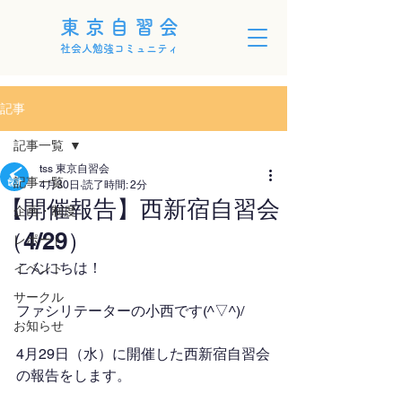
東京自習会
社会人勉強コミュニティ
記事
記事一覧
tss 東京自習会
記事一覧
4月30日
読了時間: 2分
【開催報告】西新宿自習会
企画・制度
（4/29）
レポート
こんにちは！
イベント
サークル
ファシリテーターの小西です(^▽^)/
お知らせ
4月29日（水）に開催した西新宿自習会
の報告をします。