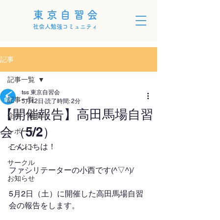
東京自習会
社会人勉強コミュニティ
記事
記事一覧
tss 東京自習会
記事一覧
5月12日
読了時間: 2分
【開催報告】高田馬場自習
企画・制度
会（5/2）
レポート
こんにちは！
イベント
サークル
ファシリテーターの小西です(^▽^)/
お知らせ
5月2日（土）に開催した高田馬場自習
会の報告をします。