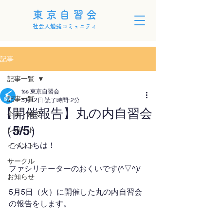
東京自習会
社会人勉強コミュニティ
記事
記事一覧
tss 東京自習会
記事一覧
5月12日
読了時間: 2分
【開催報告】丸の内自習会
企画・制度
（5/5）
レポート
こんにちは！
イベント
サークル
ファシリテーターのおくいです(^▽^)/
お知らせ
5月5日（火）に開催した丸の内自習会
の報告をします。