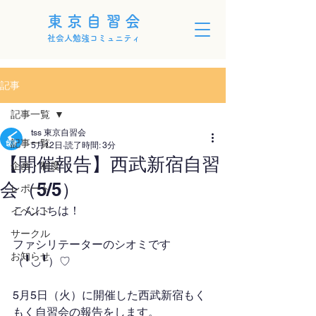
東京自習会
社会人勉強コミュニティ
記事
記事一覧
tss 東京自習会
記事一覧
5月12日
読了時間: 3分
【開催報告】西武新宿自習
企画・制度
会（5/5）
レポート
こんにちは！
イベント
サークル
ファシリテーターのシオミです
お知らせ
（╹◡╹）♡
5月5日（火）に開催した西武新宿もく
もく自習会の報告をします。