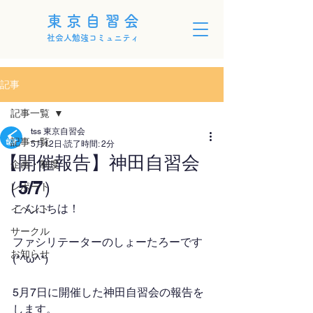
東京自習会
社会人勉強コミュニティ
記事
記事一覧
tss 東京自習会
記事一覧
5月12日
読了時間: 2分
【開催報告】神田自習会
企画・制度
（5/7）
レポート
こんにちは！
イベント
サークル
ファシリテーターのしょーたろーです
お知らせ
(*^ω^*)
5月7日に開催した神田自習会の報告を
します。