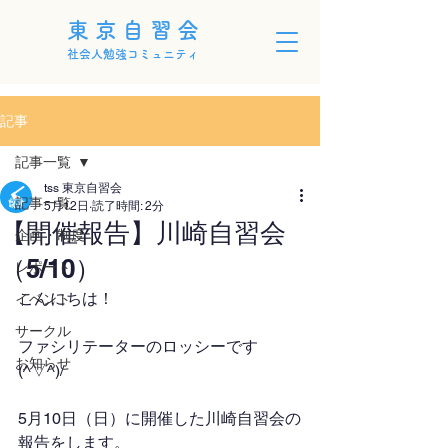
東京自習会
社会人勉強コミュニティ
記事
記事一覧
tss 東京自習会
記事一覧
5月12日
読了時間: 2分
【開催報告】川崎自習会
企画・制度
（5/10）
レポート
こんにちは！
イベント
サークル
ファシリテーターのロッシーです
お知らせ
(^▽^)/
5月10日（日）に開催した川崎自習会の
報告をします。