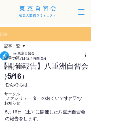
東京自習会
社会人勉強コミュニティ
記事
記事一覧
tss 東京自習会
記事一覧
5月17日
読了時間: 2分
【開催報告】八重洲自習会
企画・制度
（5/16）
レポート
こんにちは！
イベント
サークル
ファシリテーターのおくいです(^▽^)/
お知らせ
5月16日（土）に開催した八重洲自習会
の報告をします。