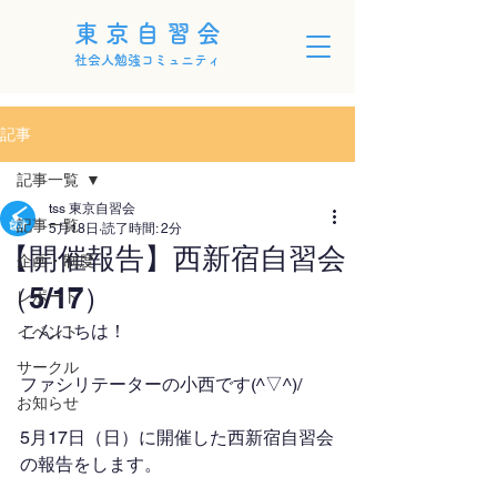
東京自習会
社会人勉強コミュニティ
記事
記事一覧
tss 東京自習会
記事一覧
5月18日
読了時間: 2分
【開催報告】西新宿自習会
企画・制度
（5/17）
レポート
こんにちは！
イベント
サークル
ファシリテーターの小西です(^▽^)/
お知らせ
5月17日（日）に開催した西新宿自習会
の報告をします。