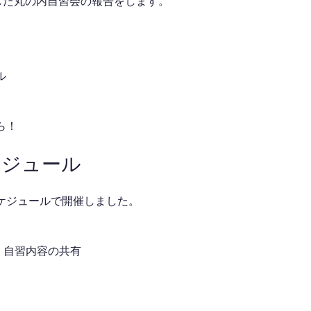
催した丸の内自習会の報告をします。
ル
ら！
ケジュール
ケジュールで開催しました。
介・自習内容の共有