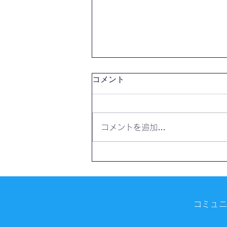
コメント
コメントを追加…
【開催報告】第4327回：東京
自習会（8/7）@Zoom
Meetings
コミュ