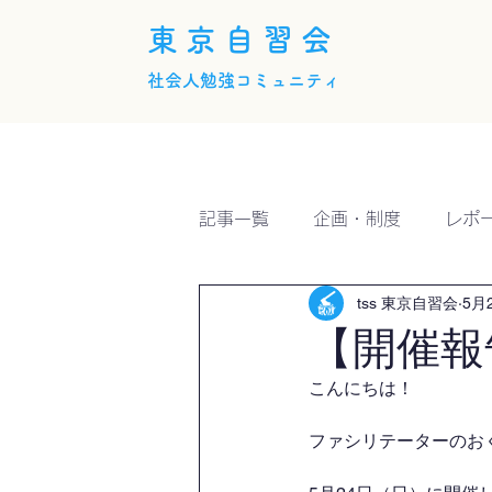
東京自習会
社会人勉強コミュニティ
ホーム
概要
活動内
記事一覧
企画・制度
レポ
tss 東京自習会
5月
【開催報
こんにちは！
ファシリテーターのおくい