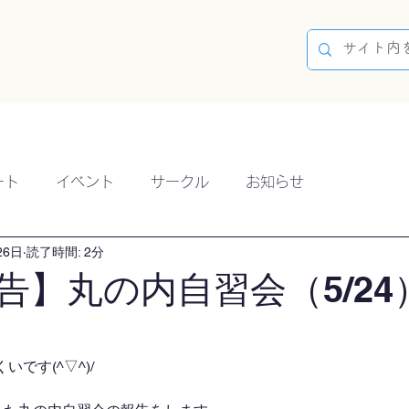
容
ブログ
イベント
参加方法
開催実績
ート
イベント
サークル
お知らせ
26日
読了時間: 2分
告】丸の内自習会（5/24
です(^▽^)/