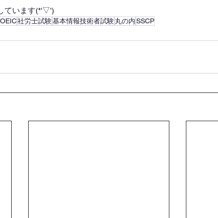
います(*'▽')
TOEIC
社労士試験
基本情報技術者試験
丸の内
SSCP