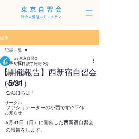
東京自習会
社会人勉強コミュニティ
記事
記事一覧
tss 東京自習会
記事一覧
6月1日
読了時間: 2分
【開催報告】西新宿自習会
企画・制度
（5/31）
レポート
こんにちは！
イベント
サークル
ファシリテーターの小西です(^▽^)/
お知らせ
5月31日（日）に開催した西新宿自習会
の報告をします。