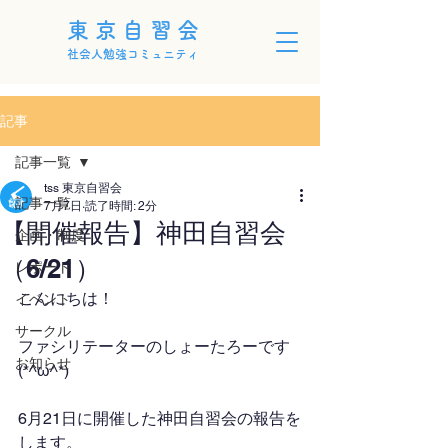
東京自習会
社会人勉強コミュニティ
記事
記事一覧
tss 東京自習会
記事一覧
7月7日
読了時間: 2分
【開催報告】神田自習会
企画・制度
（6/21）
レポート
こんにちは！
イベント
サークル
ファシリテーターのしょーたろーです
お知らせ
(*^ω^*)
6月21日に開催した神田自習会の報告を
します。