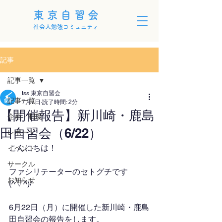
東京自習会
社会人勉強コミュニティ
記事
記事一覧
tss 東京自習会
記事一覧
7月7日
読了時間: 2分
【開催報告】新川崎・鹿島
企画・制度
田自習会（6/22）
レポート
こんにちは！
イベント
サークル
ファシリテーターのセトグチです
お知らせ
(^▽^)/
6月22日（月）に開催した新川崎・鹿島
田自習会の報告をします。