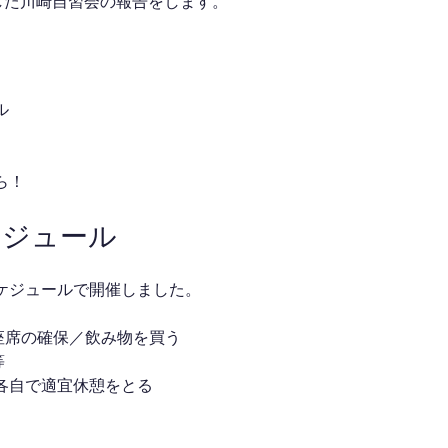
催した川崎自習会の報告をします。
ル
ら！
ケジュール
ケジュールで開催しました。
合／座席の確保／飲み物を買う
等
 ※各自で適宜休憩をとる