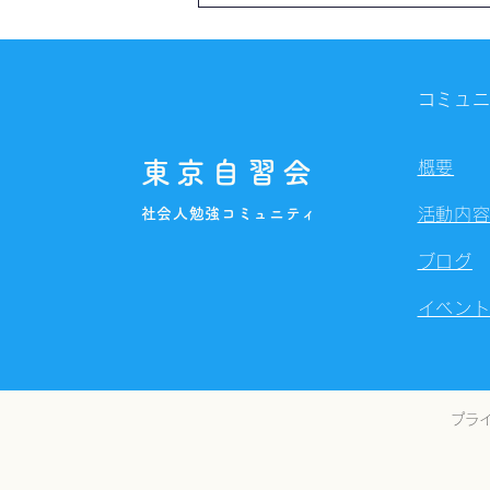
自習会（8/7）@Zoom
Meetings
コミュ
東京自習会
概要
社会人勉強コミュニティ
活動内
ブログ
イベン
プラ