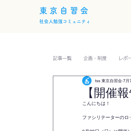
東京自習会
社会人勉強コミュニティ
ホーム
概要
活動内
記事一覧
企画・制度
レポ
tss 東京自習会
7月
【開催報
こんにちは！
ファシリテーターのロッシ