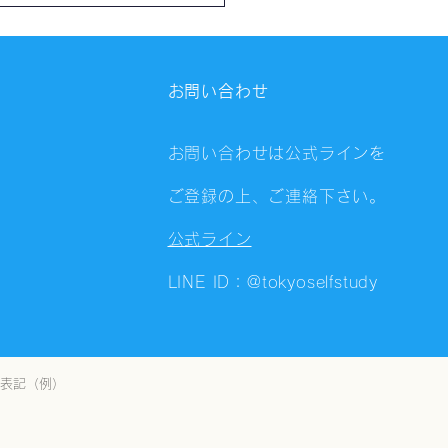
会（8/6）@Zoom
ings
お問い合わせ
お問い合わせは公式ラインを
ご登録の上、ご連絡下さい。
公式ライン
LINE ID：@tokyoselfstudy
表記（例）