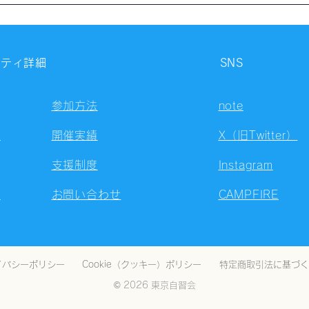
自習会（8/7）@Zoom
自習
Meetings
Meet
ニティ詳細
SNS
参加方法
note
容
開催実績
X（旧Twitter）
支援制度
Instagram
ト
お問い合わせ
CAMPFIRE
イバシーポリシー
Cookie（クッキー）ポリシー
特定商取引法に基づく
© 2026 東京自習会