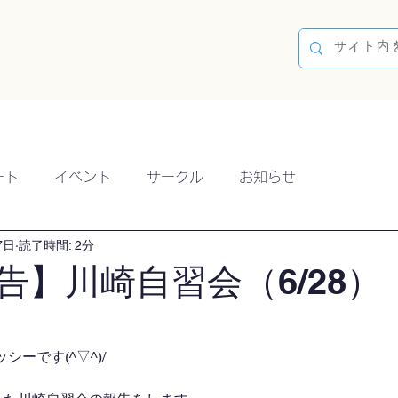
容
ブログ
イベント
参加方法
開催実績
ート
イベント
サークル
お知らせ
7日
読了時間: 2分
告】川崎自習会（6/28）
ーです(^▽^)/