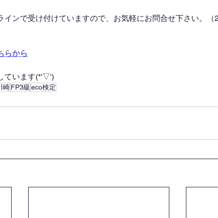
ラインで受け付けていますので、お気軽にお問合せ下さい。（2
ちらから
います(*'▽')
川崎
FP3級
eco検定