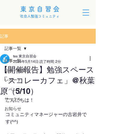
東京自習会
社会人勉強コミュニティ
記事
記事一覧
tss 東京自習会
記事一覧
2025年5月14日
読了時間: 2分
【開催報告】勉強スペース
企画・制度
「スコレーカフェ」@秋葉
レポート
原（5/10）
イベント
サークル
こんにちは！
お知らせ
コミュニティマネージャーの古岩井で
す(^^)