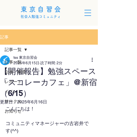
東京自習会
社会人勉強コミュニティ
記事
記事一覧
tss 東京自習会
記事一覧
2025年6月15日
読了時間: 2分
【開催報告】勉強スペース
企画・制度
「スコレーカフェ」@新宿
レポート
（6/15）
イベント
サークル
更新日：
2025年6月16日
こんにちは！
お知らせ
コミュニティマネージャーの古岩井で
す(^^)