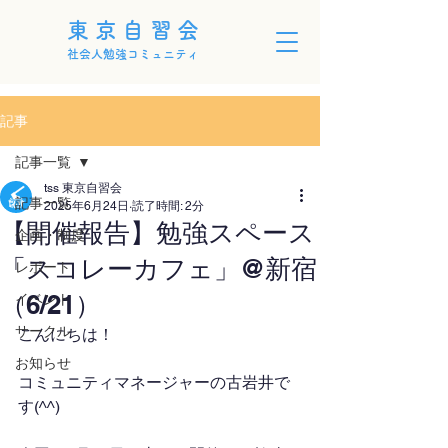
東京自習会
社会人勉強コミュニティ
記事
記事一覧
tss 東京自習会
記事一覧
2025年6月24日
読了時間: 2分
【開催報告】勉強スペース
企画・制度
「スコレーカフェ」@新宿
レポート
（6/21）
イベント
サークル
こんにちは！
お知らせ
コミュニティマネージャーの古岩井で
す(^^)