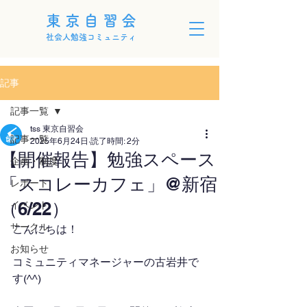
東京自習会
社会人勉強コミュニティ
記事
記事一覧
tss 東京自習会
記事一覧
2025年6月24日
読了時間: 2分
【開催報告】勉強スペース
企画・制度
「スコレーカフェ」@新宿
レポート
（6/22）
イベント
サークル
こんにちは！
お知らせ
コミュニティマネージャーの古岩井で
す(^^)