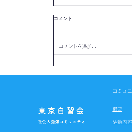
コメント
コメントを追加…
【開催報告】第4328回：東京
自習会（8/7）@Zoom
Meetings
コミュ
東京自習会
概要
社会人勉強コミュニティ
活動内