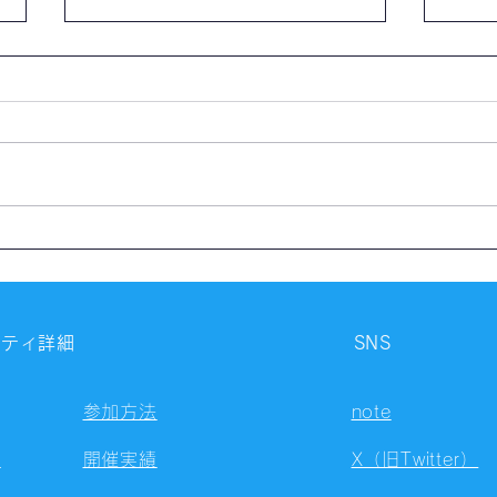
【開催報告】第4327回：東京
【開
自習会（8/7）@Zoom
自習
Meetings
Meet
ニティ詳細
SNS
参加方法
note
容
開催実績
X（旧Twitter）