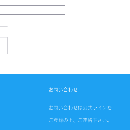
催報告】第4326回：東京
会（8/6）@Zoom
ings
お問い合わせ
お問い合わせは公式ラインを
ご登録の上、ご連絡下さい。