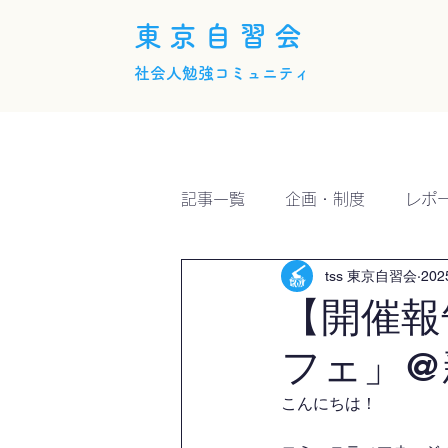
東京自習会
社会人勉強コミュニティ
ホーム
概要
活動内
記事一覧
企画・制度
レポ
tss 東京自習会
20
【開催報
フェ」@
こんにちは！