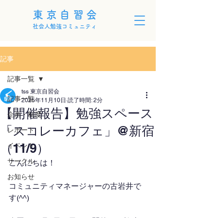
東京自習会
社会人勉強コミュニティ
記事
記事一覧
tss 東京自習会
記事一覧
2025年11月10日
読了時間: 2分
【開催報告】勉強スペース
企画・制度
「スコレーカフェ」@新宿
レポート
（11/9）
イベント
サークル
こんにちは！
お知らせ
コミュニティマネージャーの古岩井で
す(^^)