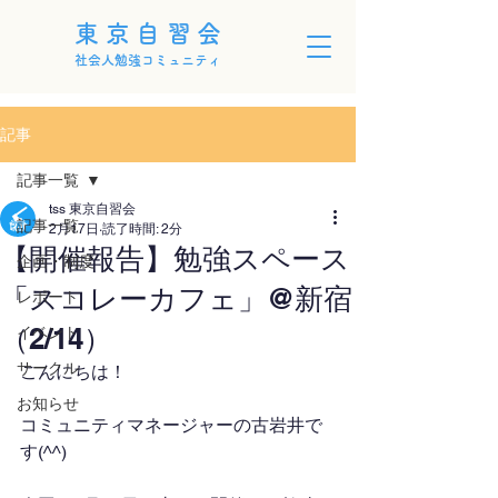
東京自習会
社会人勉強コミュニティ
記事
記事一覧
tss 東京自習会
記事一覧
2月17日
読了時間: 2分
【開催報告】勉強スペース
企画・制度
「スコレーカフェ」@新宿
レポート
（2/14）
イベント
サークル
こんにちは！
お知らせ
コミュニティマネージャーの古岩井で
す(^^)