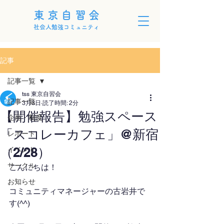
東京自習会
社会人勉強コミュニティ
記事
記事一覧
tss 東京自習会
記事一覧
3月3日
読了時間: 2分
【開催報告】勉強スペース
企画・制度
「スコレーカフェ」@新宿
レポート
（2/28）
イベント
サークル
こんにちは！
お知らせ
コミュニティマネージャーの古岩井で
す(^^)