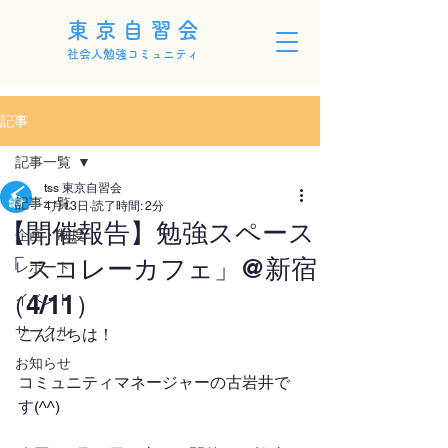
東京自習会
社会人勉強コミュニティ
記事
記事一覧
tss 東京自習会
記事一覧
4月13日
読了時間: 2分
【開催報告】勉強スペース
企画・制度
「スコレーカフェ」@新宿
レポート
（4/11）
イベント
サークル
こんにちは！
お知らせ
コミュニティマネージャーの古岩井で
す(^^)