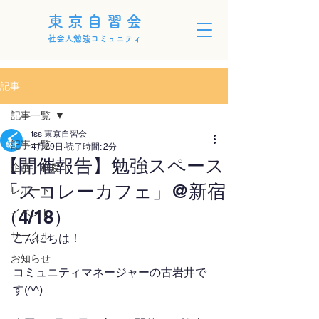
東京自習会
社会人勉強コミュニティ
記事
記事一覧
tss 東京自習会
記事一覧
4月29日
読了時間: 2分
【開催報告】勉強スペース
企画・制度
「スコレーカフェ」@新宿
レポート
（4/18）
イベント
サークル
こんにちは！
お知らせ
コミュニティマネージャーの古岩井で
す(^^)